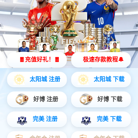
关注我们
公司办(Tel)：0372-3263889
地址：河南省林州市产业集聚区凤宝大道与陵阳大道交叉口
豫ICP备2021022998号-1
【网站地图】
【sitemap】
返回首页
产品中心
立即拨号
返回顶部